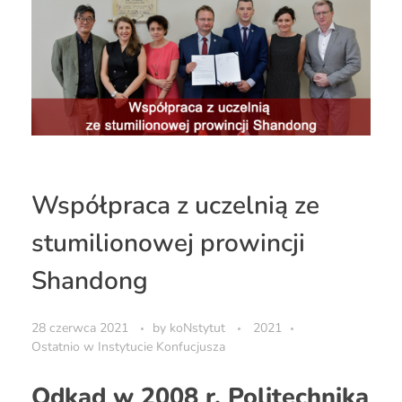
Współpraca z uczelnią ze
stumilionowej prowincji
Shandong
28 czerwca 2021
by
koNstytut
2021
Ostatnio w Instytucie Konfucjusza
Odkąd w 2008 r. Politechnika