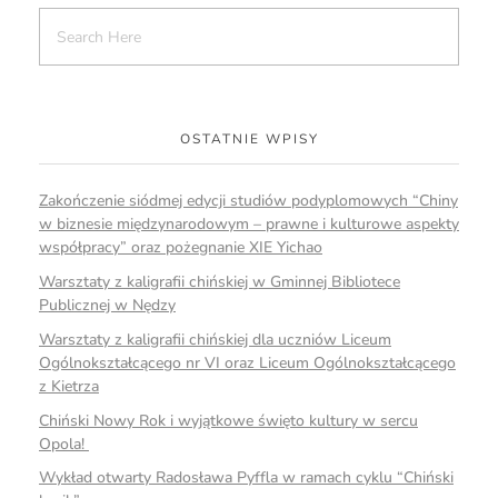
OSTATNIE WPISY
Zakończenie siódmej edycji studiów podyplomowych “Chiny
w biznesie międzynarodowym – prawne i kulturowe aspekty
współpracy” oraz pożegnanie XIE Yichao
Warsztaty z kaligrafii chińskiej w Gminnej Bibliotece
Publicznej w Nędzy
Warsztaty z kaligrafii chińskiej dla uczniów Liceum
Ogólnokształcącego nr VI oraz Liceum Ogólnokształcącego
z Kietrza
Chiński Nowy Rok i wyjątkowe święto kultury w sercu
Opola!
Wykład otwarty Radosława Pyffla w ramach cyklu “Chiński